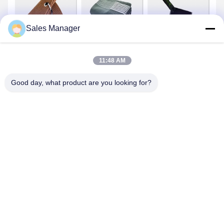
Sales Manager
11:48 AM
Good day, what product are you looking for?
FAQ
—Microfibre de golf
Serviette
Q1 : Quels sont vos principaux marchés ?
R :
La plupart de nos serviettes sont exportées vers les États-
Unis, le Canada, l'UE, l'Australie, etc.
Q2 : Pouvez-vous fournir un service OEM ou ODM ?
R : Oui, nous pouvons fournir. Nous avons également notre
propre équipe de designers.
Q3 : Quelles informations dois-je vous communiquer si je
souhaite obtenir un devis ?
R : 1,
Matière
de la serviette de golf en microfibre
2,
Taille
3,
Quantités
4,
Accessoires