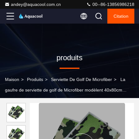
andey@aquacool.com.cn
00--86-13856986218
Citation
produits
Maison
>
Produits
>
Serviette De Golf De Microfiber
>
La
gaufre de serviette de golf de Microfiber modèlent 40x80cm
50x100cm 60x120cm