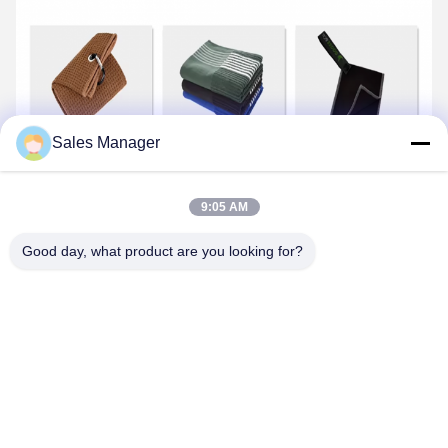
Sales Manager
9:05 AM
Questions fréquentes
Golf en microfibre
-
Good day, what product are you looking for?
Une serviette
Q1: Où se trouvent vos principaux marchés?
A: Je suis désolé.
La plupart de nos serviettes sont exportées
vers les États-Unis, la Californie et l'UE, l'UA, etc.
Q2: Pouvez-vous fournir un service OEM ou ODM?
R: Oui, nous pouvons fournir. Nous avons aussi notre propre
équipe de designers.
Q3: Quelles informations dois-je vous communiquer si je
souhaite obtenir un devis?