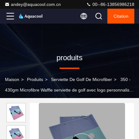
andey@aquacool.com.cn
00--86-13856986218
Citation
produits
Maison
>
Produits
>
Serviette De Golf De Microfiber
>
350 -
430gm Microfibre Waffle serviette de golf avec logo personnalisé
pour le club