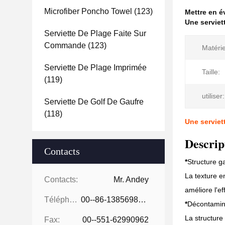
Microfiber Poncho Towel
(123)
Mettre en 
Une serviet
Serviette De Plage Faite Sur
Commande
(123)
Matérie
Serviette De Plage Imprimée
Taille:
(119)
utiliser:
Serviette De Golf De Gaufre
(118)
Une serviet
Descrip
Contacts
*
Structure g
La texture e
Contacts:
Mr. Andey
améliore l'ef
Téléphone:
00--86-13856986218
*
Décontamina
La structure 
Fax:
00--551-62990962