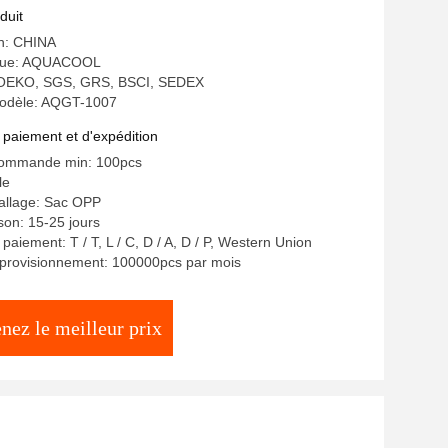
duit
in: CHINA
que: AQUACOOL
n: OEKO, SGS, GRS, BSCI, SEDEX
odèle: AQGT-1007
 paiement et d'expédition
commande min: 100pcs
le
allage: Sac OPP
ison: 15-25 jours
paiement: T / T, L / C, D / A, D / P, Western Union
pprovisionnement: 100000pcs par mois
nez le meilleur prix