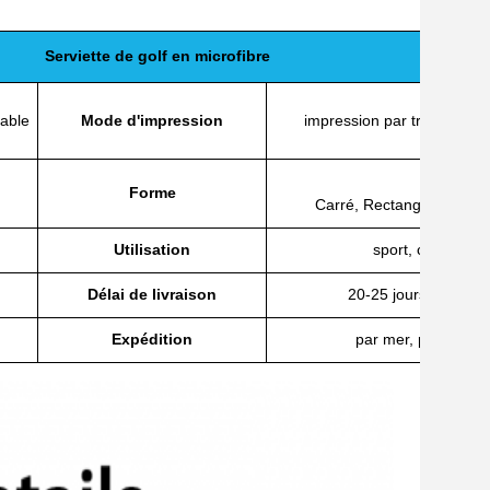
Serviette de golf en microfibre
rable
Mode d'impression
impression par transfert, 
Mini,
Forme
Carré, Rectangle, Tri-pli
Utilisation
sport, cadeau, p
Délai de livraison
20-25 jours (dépend 
Expédition
par mer, par air, pa