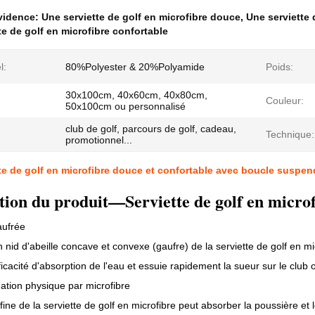
évidence:
Une serviette de golf en microfibre douce
,
Une serviette
te de golf en microfibre confortable
l:
80%Polyester & 20%Polyamide
Poids:
30x100cm, 40x60cm, 40x80cm,
Couleur:
50x100cm ou personnalisé
club de golf, parcours de golf, cadeau,
Technique:
promotionnel...
te de golf en microfibre douce et confortable avec boucle suspen
tion du produit—Serviette de golf en microf
aufrée
n nid d'abeille concave et convexe (gaufre) de la serviette de golf en m
ficacité d'absorption de l'eau et essuie rapidement la sueur sur le club 
tion physique par microfibre
fine de la serviette de golf en microfibre peut absorber la poussière et