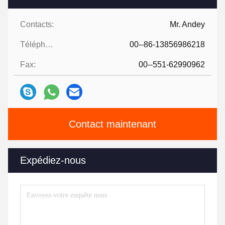
Contacts:
Mr. Andey
Téléphone:
00--86-13856986218
Fax:
00--551-62990962
Contact maintenant
Expédiez-nous