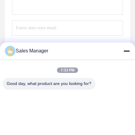
Sales Manager
Envoyez
7:33 PM
Good day, what product are you looking for?
Hefei Aqua Cool Co., Ltd.
andey@aquacool.com.cn
00--86-13856986218