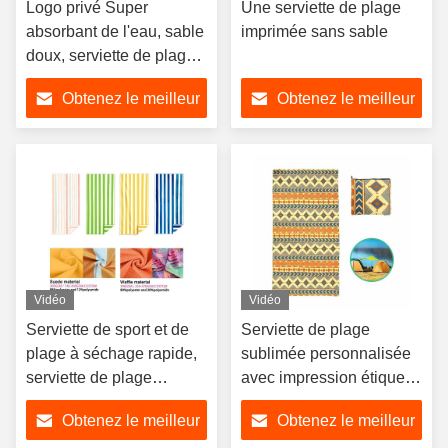
Logo privé Super
Une serviette de plage
absorbant de l'eau, sable
imprimée sans sable
doux, serviette de plage
imprimée
Obtenez le meilleur
Obtenez le meilleur
prix
prix
Vidéo
Vidéo
Serviette de sport et de
Serviette de plage
plage à séchage rapide,
sublimée personnalisée
serviette de plage
avec impression étiquette
imprimée sans sable
privée 350gsm-390gsm
Obtenez le meilleur
Obtenez le meilleur
pour le fitness