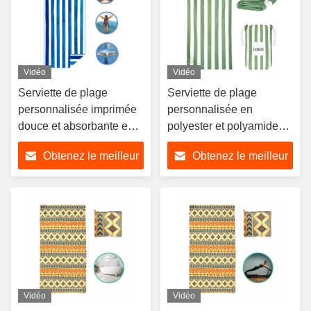
Vidéo
Vidéo
Serviette de plage
Serviette de plage
personnalisée imprimée
personnalisée en
douce et absorbante en
polyester et polyamide
matériaux recyclés
imprimée par sublimation
Obtenez le meilleur
Obtenez le meilleur
certifiés GRS
prix
prix
Vidéo
Vidéo