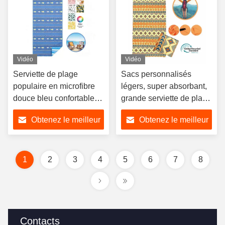
Vidéo
Vidéo
Serviette de plage
Sacs personnalisés
populaire en microfibre
légers, super absorbant,
douce bleu confortable et
grande serviette de plage
légère
en microfibre
Obtenez le meilleur
Obtenez le meilleur
prix
prix
1
2
3
4
5
6
7
8
Contacts