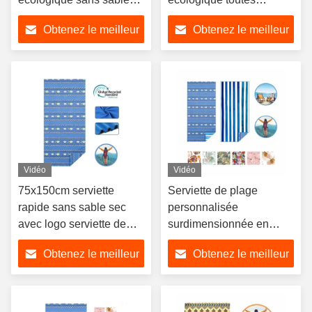
avec motif de fleurs
saisons pour la plage
Obtenez le meilleur
Obtenez le meilleur
bleues
prix
prix
Vidéo
Vidéo
75x150cm serviette
Serviette de plage
rapide sans sable sec
personnalisée
avec logo serviette de
surdimensionnée en
plage en microfibre
microfibre double face
Obtenez le meilleur
Obtenez le meilleur
personnalisée
prix
prix