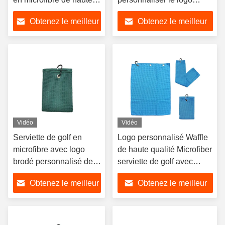
qualité serviette de golf
40x60cm nettoyage
Obtenez le meilleur
Obtenez le meilleur
serviette de sport
prix
prix
Vidéo
Vidéo
Serviette de golf en
Logo personnalisé Waffle
microfibre avec logo
de haute qualité Microfiber
brodé personnalisé de
serviette de golf avec
haute qualité avec clip
carabineur
Obtenez le meilleur
Obtenez le meilleur
prix
prix