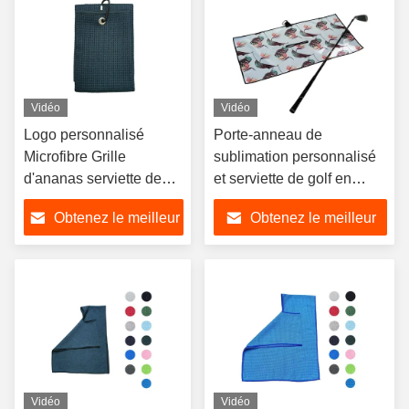
Vidéo
Vidéo
Logo personnalisé
Porte-anneau de
Microfibre Grille
sublimation personnalisé
d'ananas serviette de
et serviette de golf en
golf durable pour l'
microfibre avec trou
Obtenez le meilleur
Obtenez le meilleur
entraînement au golf
central
prix
prix
Vidéo
Vidéo