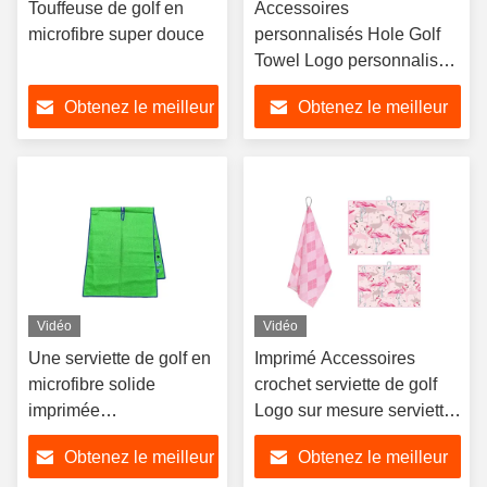
Touffeuse de golf en
Accessoires
microfibre super douce
personnalisés Hole Golf
Towel Logo personnalisé
Microfiber Golf Towel
Obtenez le meilleur
Obtenez le meilleur
prix
prix
Vidéo
Vidéo
Une serviette de golf en
Imprimé Accessoires
microfibre solide
crochet serviette de golf
imprimée
Logo sur mesure serviette
numériquement
de golf en microfibre
Obtenez le meilleur
Obtenez le meilleur
personnalisée