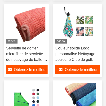
prix
prix
Vidéo
Vidéo
Serviette de golf en
Couleur solide Logo
microfibre de serviette
personnalisé Nettoyage
de nettoyage de balle de
accroché Club de golf
golf de sublimation de
Microfibre serviette de golf
Obtenez le meilleur
Obtenez le meilleur
logo personnalisé
prix
prix