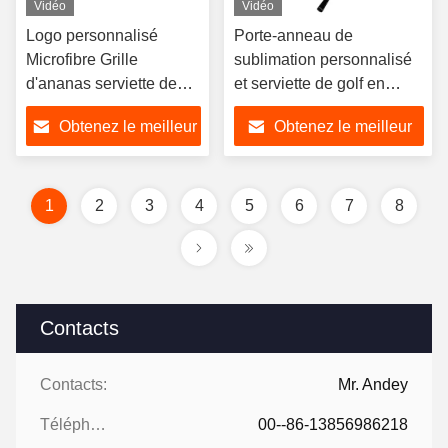
Vidéo
Vidéo
Logo personnalisé
Porte-anneau de
Microfibre Grille
sublimation personnalisé
d'ananas serviette de
et serviette de golf en
golf durable pour l'
microfibre avec trou
Obtenez le meilleur
Obtenez le meilleur
entraînement au golf
central
prix
prix
1
2
3
4
5
6
7
8
Contacts
Contacts:
Mr. Andey
Téléphone:
00--86-13856986218