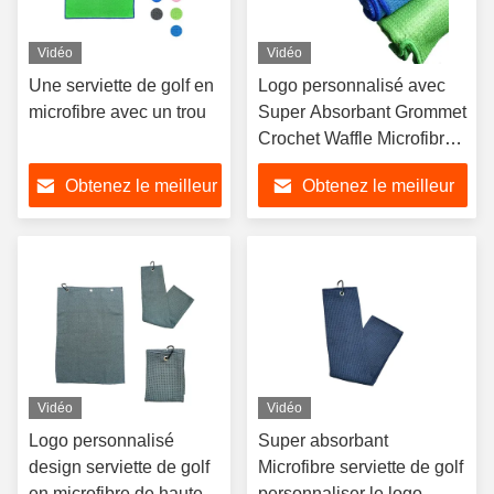
Vidéo
Vidéo
Une serviette de golf en
Logo personnalisé avec
microfibre avec un trou
Super Absorbant Grommet
Crochet Waffle Microfibre
serviette de golf
Obtenez le meilleur
Obtenez le meilleur
prix
prix
Vidéo
Vidéo
Logo personnalisé
Super absorbant
design serviette de golf
Microfibre serviette de golf
en microfibre de haute
personnaliser le logo