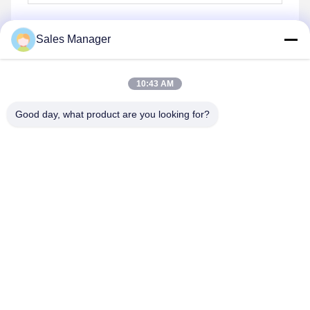
Sales Manager
Envoyez
10:43 AM
Good day, what product are you looking for?
Hefei Aqua Cool Co., Ltd.
andey@aquacool.com.cn
00--86-13856986218
26ème étage, C7 bâtiment, nouveau secteur de Binhu,
Hefei, Chine