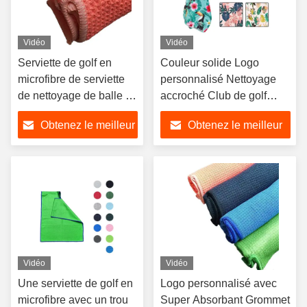
Vidéo
Vidéo
Serviette de golf en
Couleur solide Logo
microfibre de serviette
personnalisé Nettoyage
de nettoyage de balle de
accroché Club de golf
golf de sublimation de
Microfibre serviette de golf
Obtenez le meilleur
Obtenez le meilleur
logo personnalisé
prix
prix
Vidéo
Vidéo
Une serviette de golf en
Logo personnalisé avec
microfibre avec un trou
Super Absorbant Grommet