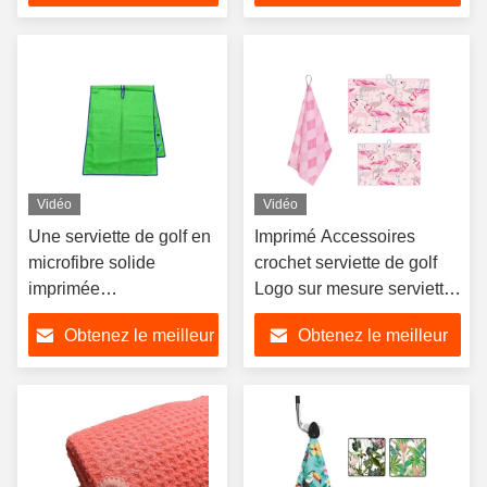
prix
prix
Vidéo
Vidéo
Une serviette de golf en
Imprimé Accessoires
microfibre solide
crochet serviette de golf
imprimée
Logo sur mesure serviette
numériquement
de golf en microfibre
Obtenez le meilleur
Obtenez le meilleur
personnalisée
prix
prix