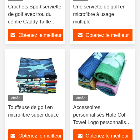
Crochets Sport serviette
Une serviette de golf en
de golf avec trou du
microfibre à usage
centre Caddy Taille
multiple
serviette de golf en
Obtenez le meilleur
Obtenez le meilleur
microfibre
prix
prix
Vidéo
Vidéo
Touffeuse de golf en
Accessoires
microfibre super douce
personnalisés Hole Golf
Towel Logo personnalisé
Microfiber Golf Towel
Obtenez le meilleur
Obtenez le meilleur