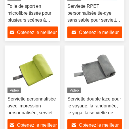
Toile de sport en
Serviette RPET
microfibre tissée pour
personnalisée tie-dye
plusieurs scènes à
sans sable pour serviette
séchage rapide
de sport en microfibre
Obtenez le meilleur
Obtenez le meilleur
prix
prix
Vidéo
Vidéo
Serviette personnalisée
Serviette double face pour
avec impression
le voyage, la randonnée,
personnalisée, serviette
le yoga, la serviette de
de sport en microfibre à
sport en microfibre pour
Obtenez le meilleur
Obtenez le meilleur
séchage rapide
l'entraînement