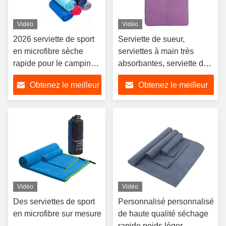
Vidéo
Vidéo
2026 serviette de sport
Serviette de sueur,
en microfibre sèche
serviettes à main très
rapide pour le camping
absorbantes, serviette de
en plein air
sport en microfibre pour
Obtenez le meilleur
Obtenez le meilleur
voyage et salle de sport
prix
prix
Vidéo
Vidéo
Des serviettes de sport
Personnalisé personnalisé
en microfibre sur mesure
de haute qualité séchage
rapide poids léger