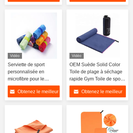
prix
prix
Vidéo
Vidéo
Serviette de sport
OEM Suède Solid Color
personnalisée en
Toile de plage à séchage
microfibre pour le
rapide Gym Toile de sport
voyage et le camping, à
en microfibre
Obtenez le meilleur
Obtenez le meilleur
séchage rapide et douce
pour la peau
prix
prix