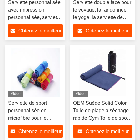
Serviette personnalisée
Serviette double face pour
avec impression
le voyage, la randonnée,
personnalisée, serviette
le yoga, la serviette de
de sport en microfibre à
sport en microfibre pour
Obtenez le meilleur
Obtenez le meilleur
séchage rapide
l'entraînement
prix
prix
Vidéo
Vidéo
Serviette de sport
OEM Suède Solid Color
personnalisée en
Toile de plage à séchage
microfibre pour le
rapide Gym Toile de sport
voyage et le camping, à
en microfibre
Obtenez le meilleur
Obtenez le meilleur
séchage rapide et douce