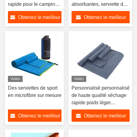
rapide pour le camping
absorbantes, serviette de
en plein air
sport en microfibre pour
Obtenez le meilleur
Obtenez le meilleur
voyage et salle de sport
prix
prix
Vidéo
Vidéo
Des serviettes de sport
Personnalisé personnalisé
en microfibre sur mesure
de haute qualité séchage
rapide poids léger
serviette de sport en
Obtenez le meilleur
Obtenez le meilleur
microfibre
prix
prix