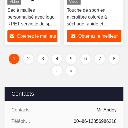
Vidéo
Vidéo
Sac à mailles
Touche de sport en
personnalisé avec logo
microfibre colorée à
RPET serviette de sport
séchage rapide et
en microfibre portable
personnalisée
Obtenez le meilleur
Obtenez le meilleur
prix
prix
1
2
3
4
5
6
7
8
Contacts
Contacts:
Mr. Andey
Téléphone:
00--86-13856986218