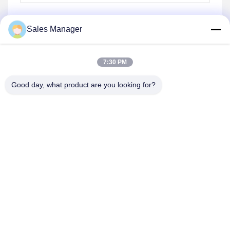
Sales Manager
Envoyez
7:30 PM
Good day, what product are you looking for?
Hefei Aqua Cool Co., Ltd.
andey@aquacool.com.cn
00--86-13856986218
26ème étage, C7 bâtiment, nouveau secteur de Binhu,
Hefei, Chine