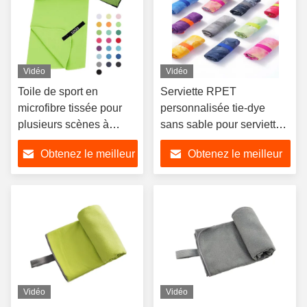
Vidéo
Vidéo
Toile de sport en
Serviette RPET
microfibre tissée pour
personnalisée tie-dye
plusieurs scènes à
sans sable pour serviette
séchage rapide
de sport en microfibre
Obtenez le meilleur
Obtenez le meilleur
prix
prix
Vidéo
Vidéo