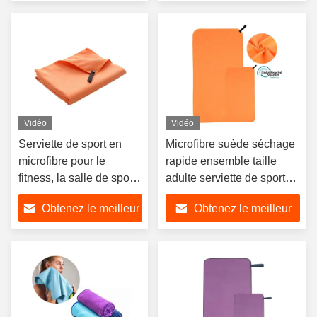
pour la peau
prix
prix
Vidéo
Vidéo
Serviette de sport en
Microfibre suède séchage
microfibre pour le
rapide ensemble taille
fitness, la salle de sport,
adulte serviette de sport
le camping et la natation
en microfibre extérieure
Obtenez le meilleur
Obtenez le meilleur
prix
prix