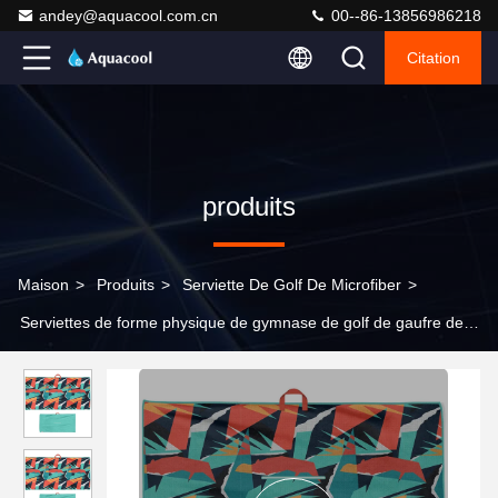
andey@aquacool.com.cn
00--86-13856986218
Citation
produits
Maison
>
Produits
>
Serviette De Golf De Microfiber
>
Serviettes de forme physique de gymnase de golf de gaufre de
Microfiber en vrac avec le logo brodé