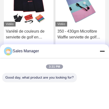
Vidéo
Vidéo
350 - 430gm Microfibre
Sublimation refroidissant
Waffle serviette de golf
la serviette Logo Printed
avec logo personnalisé
fait sur commande de golf
pour le club
de Microfiber
Sales Manager
Obtenez le meilleur prix
Obtenez le meilleur prix
3:31 PM
Good day, what product are you looking for?
Hefei Aqua Cool Co., Ltd.
andey@aquacool.com.cn