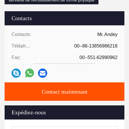
Contacts
Contacts:
Mr. Andey
Téléphone:
00--86-13856986218
Fax:
00--551-62990962
Contact maintenant
Expédiez-nous