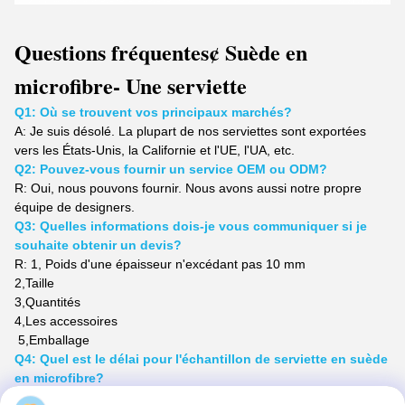
Questions fréquentes
¢ Suède en
microfibre
- Une serviette
Q1: Où se trouvent vos principaux marchés?
A: Je suis désolé.
La plupart de nos serviettes sont exportées
vers les États-Unis, la Californie et l'UE, l'UA, etc.
Q2: Pouvez-vous fournir un service OEM ou ODM?
R: Oui, nous pouvons fournir. Nous avons aussi notre propre
équipe de designers.
Q3: Quelles informations dois-je vous communiquer si je
souhaite obtenir un devis?
R: 1, Poids
d'une épaisseur n'excédant pas 10 mm
2,
Taille
3,
Quantités
4,
Les accessoires
5,
Emballage
Q4: Quel est le délai pour l'échantillon de serviette en suède
en microfibre?
R: L'échantillon prêt a besoin de 1 à 3 jours, l'échantillon