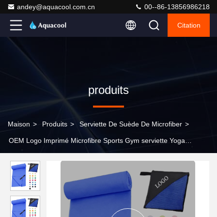
andey@aquacool.com.cn
00--86-13856986218
Citation
produits
Maison
>
Produits
>
Serviette De Suède De Microfiber
>
OEM Logo Imprimé Microfibre Sports Gym serviette Yoga
serviettes pour l' extérieur