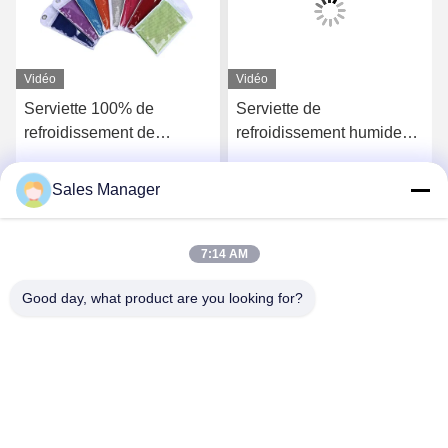
Vidéo
Vidéo
Serviette 100% de
Serviette de
refroidissement de
refroidissement humide
Microfiber de polyester
Rags For Sports 50x100
pour les fournisseurs durs
90x180 de grande glace
Sales Manager
Obtenez le meilleur prix
Obtenez le meilleur prix
à séchage rapide
de microfibre
7:14 AM
Good day, what product are you looking for?
Hefei Aqua Cool Co., Ltd.
andey@aquacool.com.cn
00--86-13856986218