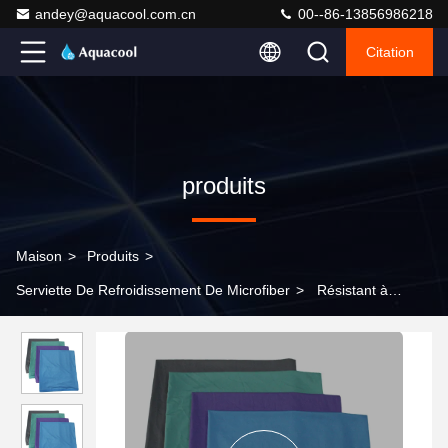
andey@aquacool.com.cn
00--86-13856986218
Citation
produits
Maison
>
Produits
>
Serviette De Refroidissement De Microfiber
>
Résistant à
l'humidité et à l'humidité