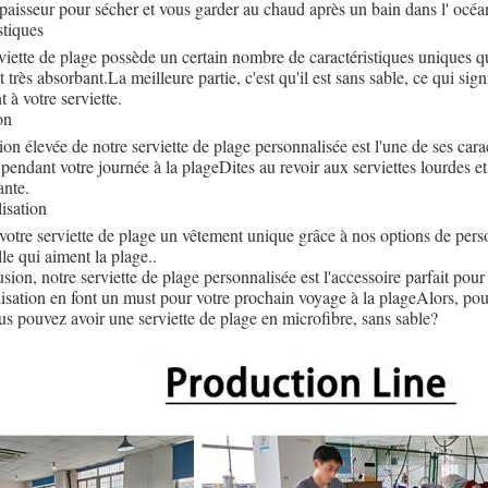
épaisseur pour sécher et vous garder au chaud après un bain dans l' océa
stiques
viette de plage possède un certain nombre de caractéristiques uniques qui 
très absorbant.La meilleure partie, c'est qu'il est sans sable, ce qui sig
t à votre serviette.
on
ion élevée de notre serviette de plage personnalisée est l'une de ses car
se pendant votre journée à la plageDites au revoir aux serviettes lourdes e
ante.
isation
 votre serviette de plage un vêtement unique grâce à nos options de pers
lle qui aiment la plage..
sion, notre serviette de plage personnalisée est l'accessoire parfait pour
isation en font un must pour votre prochain voyage à la plageAlors, pou
s pouvez avoir une serviette de plage en microfibre, sans sable?