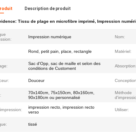
produit
Description de produit
évidence:
Tissu de plage en microfibre imprimé
,
Impression numéri
que
Impression numérique
Nom:
ssion:
Rond, petit pain, place, rectangle
Matériel:
Sac d'Opp, sac de maille et selon des
age:
Absorption
conditions de Customent
ceur:
Douceur
Conception
70x140cm, 75x150cm, 80x160cm,
Méthode
:
90x180cm ou personnalisé
d'impressi
impression recto, impression recto
'impression:
Utiliser:
verso
que:
tissé