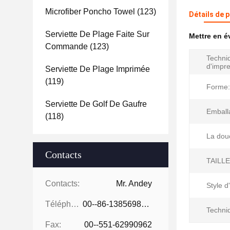
Microfiber Poncho Towel
(123)
Détails de 
Serviette De Plage Faite Sur
Mettre en 
Commande
(123)
Techni
d'impre
Serviette De Plage Imprimée
(119)
Forme:
Serviette De Golf De Gaufre
Emball
(118)
La dou
Contacts
TAILLE
Contacts:
Mr. Andey
Style d
Téléphone:
00--86-13856986218
Techni
Fax:
00--551-62990962