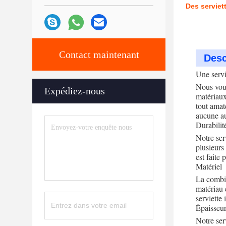
Des serviet
Contact maintenant
Desc
Une servi
Nous vous
Expédiez-nous
matériaux
tout amat
aucune au
Durabilit
Notre serv
plusieurs 
est faite 
Matériel
La combin
matériau 
serviette 
Épaisseu
Notre ser