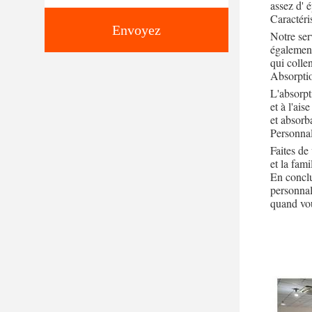
assez d' 
Caractéri
Envoyez
Notre ser
également 
qui collen
Absorpti
L'absorpt
et à l'ai
et absorb
Personnal
Faites de
et la fami
En conclu
personnal
quand vou