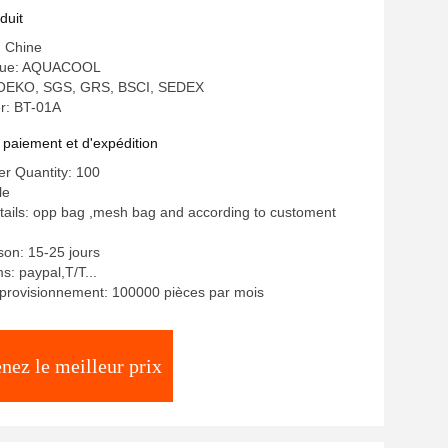
duit
: Chine
que: AQUACOOL
n: OEKO, SGS, GRS, BSCI, SEDEX
r: BT-01A
 paiement et d'expédition
r Quantity: 100
le
ails: opp bag ,mesh bag and according to customent
ison: 15-25 jours
: paypal,T/T...
provisionnement: 100000 pièces par mois
nez le meilleur prix