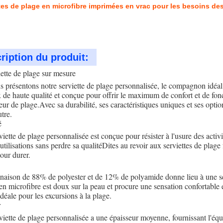
tes de plage en microfibre imprimées en vrac pour les besoins des
ription du produit:
ette de plage sur mesure
 présentons notre serviette de plage personnalisée, le compagnon idéal 
 de haute qualité et conçue pour offrir le maximum de confort et de fonc
eur de plage.Avec sa durabilité, ses caractéristiques uniques et ses opti
tre.
é
iette de plage personnalisée est conçue pour résister à l'usure des activité
utilisations sans perdre sa qualitéDites au revoir aux serviettes de plage 
pour durer.
aison de 88% de polyester et de 12% de polyamide donne lieu à une ser
en microfibre est doux sur la peau et procure une sensation confortable e
idéale pour les excursions à la plage.
r
viette de plage personnalisée a une épaisseur moyenne, fournissant l'équili