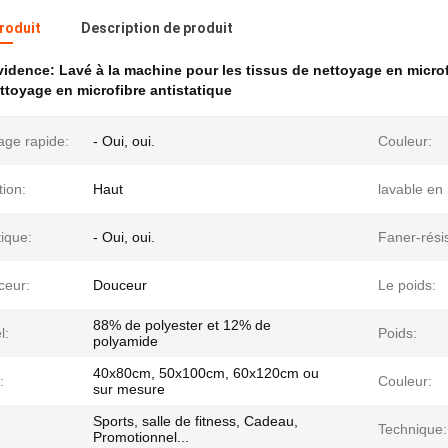
produit
Description de produit
évidence:
Lavé à la machine pour les tissus de nettoyage en micro
ttoyage en microfibre antistatique
age rapide:
- Oui, oui.
Couleur:
ion:
Haut
lavable en
tique:
- Oui, oui.
Faner-résis
ceur:
Douceur
Le poids:
88% de polyester et 12% de
l:
Poids:
polyamide
40x80cm, 50x100cm, 60x120cm ou
:
Couleur:
sur mesure
Sports, salle de fitness, Cadeau,
:
Technique:
Promotionnel...