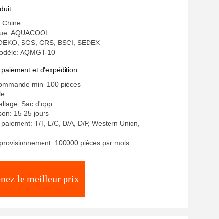
duit
: Chine
que: AQUACOOL
n: OEKO, SGS, GRS, BSCI, SEDEX
odèle: AQMGT-10
 paiement et d'expédition
commande min: 100 pièces
le
allage: Sac d'opp
ison: 15-25 jours
 paiement: T/T, L/C, D/A, D/P, Western Union,
provisionnement: 100000 pièces par mois
nez le meilleur prix