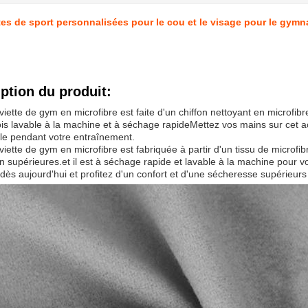
tes de sport personnalisées pour le cou et le visage pour le gym
ption du produit:
viette de gym en microfibre est faite d'un chiffon nettoyant en microfibr
fois lavable à la machine et à séchage rapideMettez vos mains sur cet a
le pendant votre entraînement.
viette de gym en microfibre est fabriquée à partir d'un tissu de micro
n supérieures.et il est à séchage rapide et lavable à la machine pou
 dès aujourd'hui et profitez d'un confort et d'une sécheresse supérieur