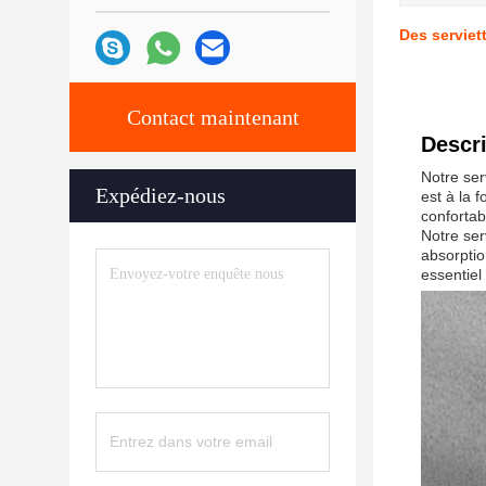
Des serviet
Contact maintenant
Descri
Notre ser
Expédiez-nous
est à la 
confortab
Notre ser
absorptio
essentiel