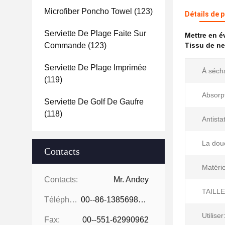
Microfiber Poncho Towel
(123)
Détails de 
Serviette De Plage Faite Sur
Mettre en 
Commande
(123)
Tissu de ne
Serviette De Plage Imprimée
À séch
(119)
Absorpt
Serviette De Golf De Gaufre
(118)
Antista
La dou
Contacts
Matérie
Contacts:
Mr. Andey
TAILLE
Téléphone:
00--86-13856986218
Utiliser
Fax:
00--551-62990962