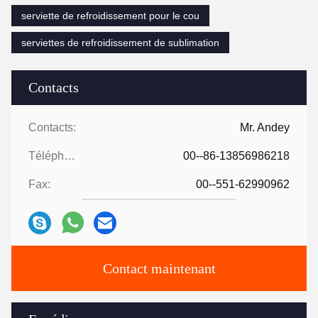
serviette de refroidissement pour le cou
serviettes de refroidissement de sublimation
Contacts
Contacts:
Mr. Andey
Téléphone:
00--86-13856986218
Fax:
00--551-62990962
Contact maintenant