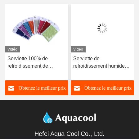
Vidéo
Vidéo
Serviette 100% de
Serviette de
refroidissement de
refroidissement humide
Microfiber de polyester
Rags For Sports 50x100
pour les fournisseurs durs
90x180 de grande glace
Obtenez le meilleur prix
Obtenez le meilleur prix
à séchage rapide
de microfibre
Hefei Aqua Cool Co., Ltd.