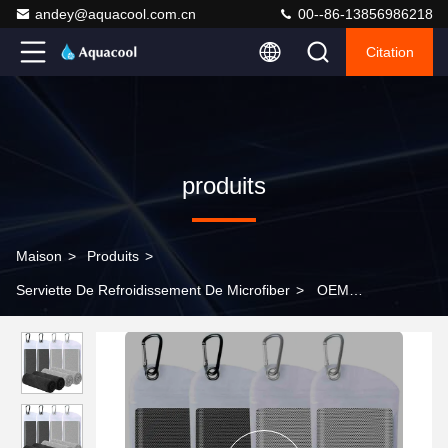
andey@aquacool.com.cn
00--86-13856986218
Citation
produits
Maison
>
Produits
>
Serviette De Refroidissement De Microfiber
>
OEM
rafraîchissante de sport de la microfibre de refroidissement
serviette de refroidissement instantané avec logo brodé