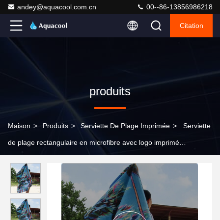
andey@aquacool.com.cn
00--86-13856986218
Citation
produits
Maison
>
Produits
>
Serviette De Plage Imprimée
>
Serviette
de plage rectangulaire en microfibre avec logo imprimé
numérique et coutures renforcées