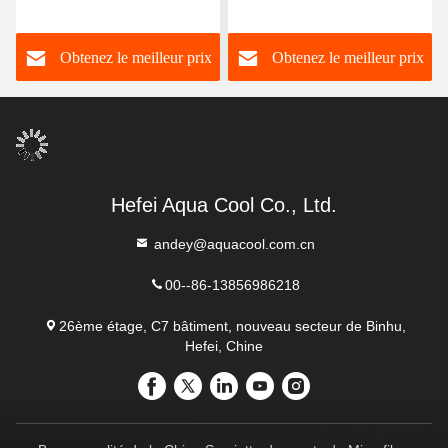
microfibre avec motif sur
Touche de plage
mesure
personnalisée populaire
Obtenez le meilleur prix
Obtenez le meilleur prix
Hefei Aqua Cool Co., Ltd.
andey@aquacool.com.cn
00--86-13856986218
26ème étage, C7 bâtiment, nouveau secteur de Binhu,
Hefei, Chine