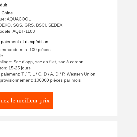
duit
: Chine
que: AQUACOOL
n: OEKO, SGS, GRS, BSCI, SEDEX
odèle: AQBT-1103
 paiement et d'expédition
commande min: 100 pièces
le
llage: Sac d'opp, sac en filet, sac à cordon
ison: 15-25 jours
paiement: T / T, L / C, D / A, D / P, Western Union
provisionnement: 100000 pièces par mois
nez le meilleur prix