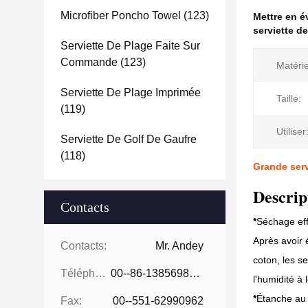
Microfiber Poncho Towel
(123)
Mettre en 
serviette d
Serviette De Plage Faite Sur
Commande
(123)
Matérie
Serviette De Plage Imprimée
Taille:
(119)
Utiliser
Serviette De Golf De Gaufre
(118)
Grande serv
Descrip
Contacts
*
Séchage eff
Après avoir 
Contacts:
Mr. Andey
coton, les s
Téléphone:
00--86-13856986218
l'humidité à
*
Étanche au s
Fax:
00--551-62990962