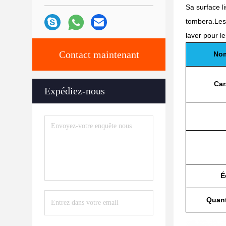
Sa surface l
tombera.Les 
laver pour l
Contact maintenant
Nom
Car
Expédiez-nous
É
Quant