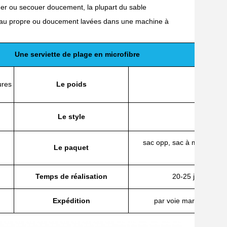
couer ou secouer doucement, la plupart du sable
l'eau propre ou doucement lavées dans une machine à
Une serviette de plage en microfibre
ures
Le poids
140 à 3
Le style
massif, i
sac opp, sac à mailles, sac
Le paquet
mesu
Temps de réalisation
20-25 jours (selo
Expédition
par voie maritime, aéri