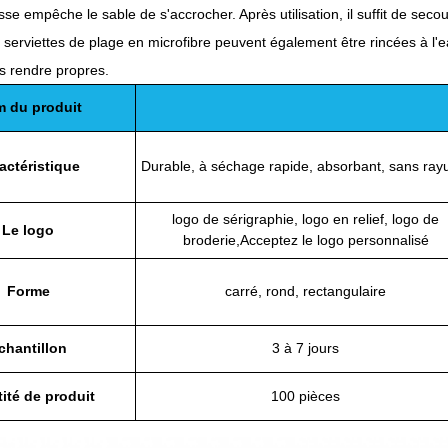
isse empêche le sable de s'accrocher. Après utilisation, il suffit de se
serviettes de plage en microfibre peuvent également être rincées à 
es rendre propres.
 du produit
actéristique
Durable, à séchage rapide, absorbant, sans ray
logo de sérigraphie, logo en relief, logo de
Le logo
broderie,
Acceptez le logo personnalisé
Forme
carré, rond, rectangulaire
chantillon
3 à 7 jours
ité de produit
100 pièces