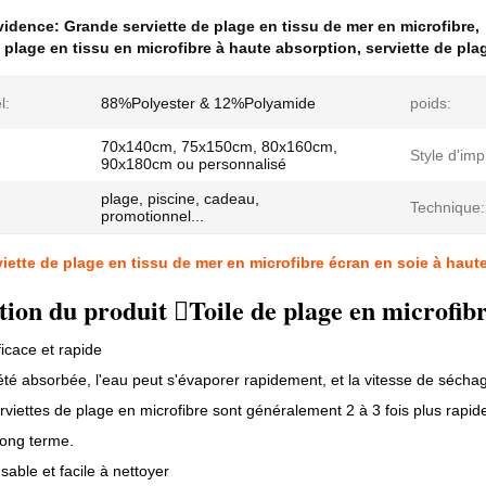
évidence:
Grande serviette de plage en tissu de mer en microfibre
,
e plage en tissu en microfibre à haute absorption
,
serviette de pla
l:
88%Polyester & 12%Polyamide
poids:
70x140cm, 75x150cm, 80x160cm,
Style d'imp
90x180cm ou personnalisé
plage, piscine, cadeau,
:
Technique:
promotionnel...
iette de plage en tissu de mer en microfibre écran en soie à haut
tion du produit Toile de plage en microfib
icace et rapide
été absorbée, l'eau peut s'évaporer rapidement, et la vitesse de sécha
erviettes de plage en microfibre sont généralement 2 à 3 fois plus rapid
 long terme.
able et facile à nettoyer