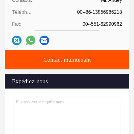
Contacts:
Mr. Andey
Téléphone:
00--86-13856986218
Fax:
00--551-62990962
Contact maintenant
Expédiez-nous