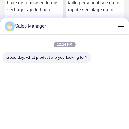
taille personnalisée daim
Absorbant à séchage
rapide sec plage daim
rapide en microfibre
rallye de sueur gymnase
serviette sportive salle de
serviette de sport pour le
sport serviette machine à
Sales Manager
Obtenez le meilleur prix
Obtenez le meilleur prix
gymnase avec logo
laver
12:14 PM
Good day, what product are you looking for?
Hefei Aqua Cool Co., Ltd.
andey@aquacool.com.cn
00--86-13856986218
26ème étage, C7 bâtiment, nouveau secteur de Binhu,
Hefei, Chine