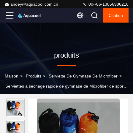
andey@aquacool.com.cn
00--86-13856986218
Citation
produits
Maison
>
Produits
>
Serviette De Gymnase De Microfiber
>
Serviettes à séchage rapide de gymnase de Microfiber de sports
de place avec le sac de logo et de maille