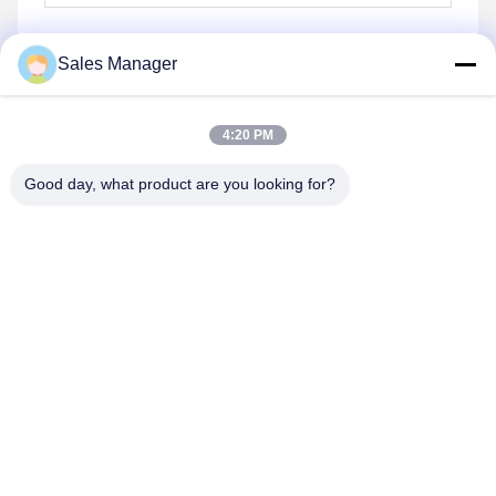
Sales Manager
Envoyez
4:20 PM
Good day, what product are you looking for?
Hefei Aqua Cool Co., Ltd.
andey@aquacool.com.cn
00--86-13856986218
26ème étage, C7 bâtiment, nouveau secteur de Binhu,
Hefei, Chine